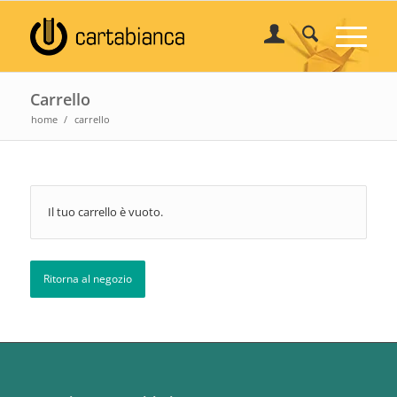
Carrello
home
/
carrello
Il tuo carrello è vuoto.
Ritorna al negozio