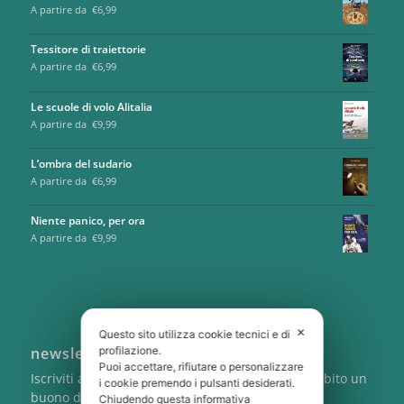
A partire da
€
6,99
Tessitore di traiettorie
A partire da
€
6,99
Le scuole di volo Alitalia
A partire da
€
9,99
L’ombra del sudario
A partire da
€
6,99
Niente panico, per ora
A partire da
€
9,99
✕
Questo sito utilizza cookie tecnici e di
newsletter
profilazione.
Puoi accettare, rifiutare o personalizzare
Iscriviti alla newsletter di Cartabianca e ricevi subito un
i cookie premendo i pulsanti desiderati.
buono del 5% sul tuo primo ordine
Chiudendo questa informativa