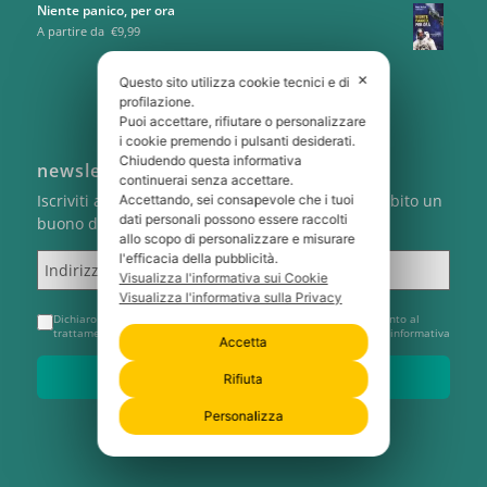
Niente panico, per ora
A partire da
€
9,99
✕
Questo sito utilizza cookie tecnici e di
profilazione.
Puoi accettare, rifiutare o personalizzare
i cookie premendo i pulsanti desiderati.
Chiudendo questa informativa
newsletter
continuerai senza accettare.
Iscriviti alla newsletter di Cartabianca e ricevi subito un
Accettando, sei consapevole che i tuoi
dati personali possono essere raccolti
buono del 5% sul tuo primo ordine
allo scopo di personalizzare e misurare
Indirizzo email
l'efficacia della pubblicità.
Visualizza l'informativa sui Cookie
Visualizza l'informativa sulla Privacy
Dichiaro di aver preso visione dell'
Informativa Privacy
e acconsento al
trattamento del mio indirizzo e-mail per l'invio della newsletter informativa
Accetta
Voglio il mio 5% di sconto
Rifiuta
Personalizza