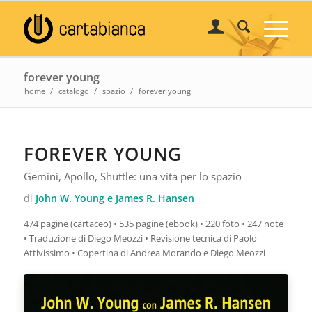
forever young
home
/
catalogo
/
spazio
/
forever young
FOREVER YOUNG
Gemini, Apollo, Shuttle: una vita per lo spazio
di
John W. Young e James R. Hansen
474 pagine (cartaceo) • 535 pagine (ebook) • 220 foto • 247 note
• Traduzione di Diego Meozzi • Revisione tecnica di Paolo
Attivissimo • Copertina di Andrea Morando e Diego Meozzi