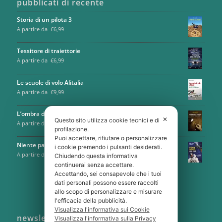
pubblicati di recente
Storia di un pilota 3
A partire da
€
6,99
Tessitore di traiettorie
A partire da
€
6,99
Le scuole di volo Alitalia
A partire da
€
9,99
L’ombra del sudario
✕
Questo sito utilizza cookie tecnici e di
A partire da
€
6,99
profilazione.
Puoi accettare, rifiutare o personalizzare
Niente panico, per ora
i cookie premendo i pulsanti desiderati.
A partire da
€
9,99
Chiudendo questa informativa
continuerai senza accettare.
Accettando, sei consapevole che i tuoi
dati personali possono essere raccolti
allo scopo di personalizzare e misurare
l'efficacia della pubblicità.
Visualizza l'informativa sui Cookie
newsletter
Visualizza l'informativa sulla Privacy