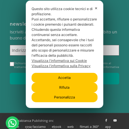
✕
Questo sito utilizza cookie tecnici e di
profilazione.
Puoi accettare, rifiutare o personalizzare
newsletter
i cookie premendo i pulsanti desiderati.
Chiudendo questa informativa
Iscriviti alla newsletter di Cartabianca e ricevi subito un
continuerai senza accettare.
buono del 5% sul tuo primo ordine
Accettando, sei consapevole che i tuoi
dati personali possono essere raccolti
Indirizzo email
allo scopo di personalizzare e misurare
l'efficacia della pubblicità.
Visualizza l'informativa sui Cookie
Dichiaro di aver preso visione dell'
Informativa Privacy
e acconsento al
Visualizza l'informativa sulla Privacy
trattamento del mio indirizzo e-mail per l'invio della newsletter informativa
Accetta
Voglio il mio 5% di sconto
Rifiuta
Personalizza
© Cartabianca Publishing snc
home
cosa facciamo
ebook
web
filmati a 360°
app