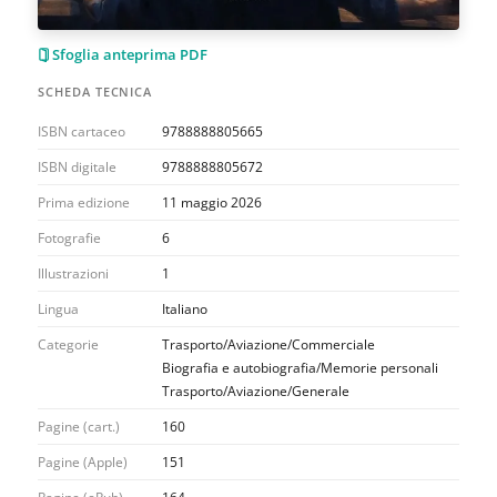
Sfoglia anteprima PDF
SCHEDA TECNICA
ISBN cartaceo
9788888805665
ISBN digitale
9788888805672
Prima edizione
11 maggio 2026
Fotografie
6
Illustrazioni
1
Lingua
Italiano
Categorie
Trasporto/Aviazione/Commerciale
Biografia e autobiografia/Memorie personali
Trasporto/Aviazione/Generale
Pagine (cart.)
160
Pagine (Apple)
151