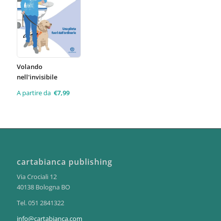
Volando
nell'invisibile
A partire da
€
7,99
cartabianca publishing
Via Crociali 12
40138 Bologna BO
Tel. 051 2841322
info@cartabianca.com