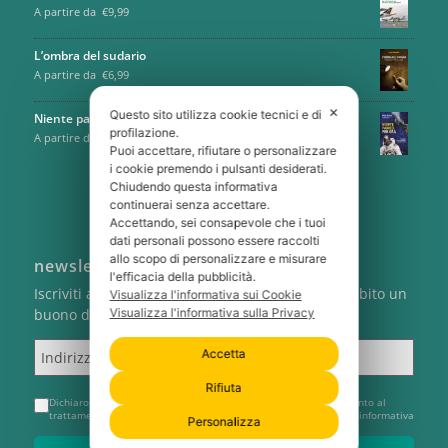
A partire da
€
9,99
L’ombra del sudario
A partire da
€
6,99
✕
Questo sito utilizza cookie tecnici e di
Niente panico, per ora
profilazione.
A partire da
€
9,99
Puoi accettare, rifiutare o personalizzare
i cookie premendo i pulsanti desiderati.
Chiudendo questa informativa
continuerai senza accettare.
Accettando, sei consapevole che i tuoi
dati personali possono essere raccolti
allo scopo di personalizzare e misurare
newsletter
l'efficacia della pubblicità.
Iscriviti alla newsletter di Cartabianca e ricevi subito un
Visualizza l'informativa sui Cookie
Visualizza l'informativa sulla Privacy
buono del 5% sul tuo primo ordine
Indirizzo email
Accetta
Rifiuta
Dichiaro di aver preso visione dell'
Informativa Privacy
e acconsento al
trattamento del mio indirizzo e-mail per l'invio della newsletter informativa
Personalizza