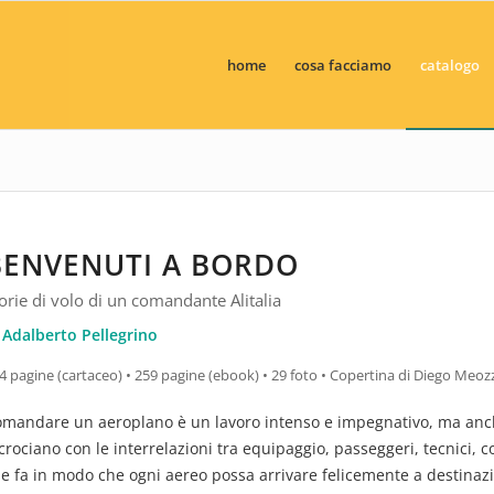
home
cosa facciamo
catalogo
BENVENUTI A BORDO
orie di volo di un comandante Alitalia
i
Adalberto Pellegrino
4 pagine (cartaceo) • 259 pagine (ebook) • 29 foto • Copertina di Diego Meoz
mandare un aeroplano è un lavoro intenso e impegnativo, ma anche 
crociano con le interrelazioni tra equipaggio, passeggeri, tecnici, c
e fa in modo che ogni aereo possa arrivare felicemente a destinazion