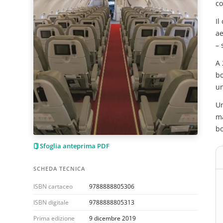
co
Il
ae
– 
A 
bo
un
Un
ma
bo
Sfoglia anteprima PDF
SCHEDA TECNICA
ISBN cartaceo
9788888805306
ISBN digitale
9788888805313
Prima edizione
9 dicembre 2019