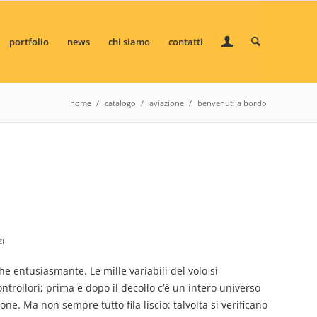
portfolio
news
chi siamo
contatti
home
/
catalogo
/
aviazione
/
benvenuti a bordo
zi
entusiasmante. Le mille variabili del volo si
ontrollori; prima e dopo il decollo c’è un intero universo
e. Ma non sempre tutto fila liscio: talvolta si verificano