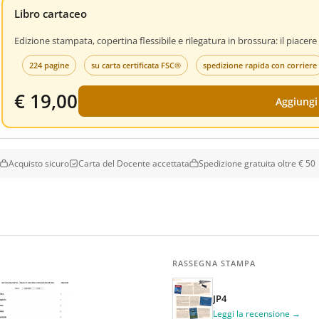
Libro cartaceo
Edizione stampata, copertina flessibile e rilegatura in brossura: il piacere
224 pagine
su carta certificata FSC®
spedizione rapida con corriere
€ 19,00
Aggiungi 
Acquisto sicuro
Carta del Docente accettata
Spedizione gratuita oltre € 50
RASSEGNA STAMPA
JP4
Leggi la recensione →