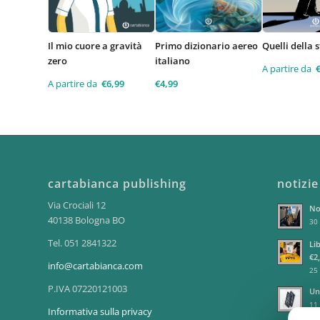
Il mio cuore a gravità
Primo dizionario aereo
Quelli della 
zero
italiano
A partire da
A partire da
€
6,99
€
4,99
cartabianca publishing
notizie
Via Crociali 12
No
40138 Bologna BO
30 
Tel. 051 2841322
Lib
€2
info@cartabianca.com
25 
P.IVA 07220121003
Un
11 
Informativa sulla privacy