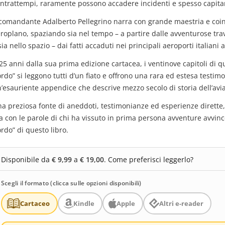
ntrattempi, raramente possono accadere incidenti e spesso capitano
 comandante Adalberto Pellegrino narra con grande maestria e coi
roplano, spaziando sia nel tempo – a partire dalle avventurose trav
sia nello spazio – dai fatti accaduti nei principali aeroporti italiani
25 anni dalla sua prima edizione cartacea, i ventinove capitoli di 
rdo” si leggono tutti d’un fiato e offrono una rara ed estesa testimo
’esauriente appendice che descrive mezzo secolo di storia dell’avi
a preziosa fonte di aneddoti, testimonianze ed esperienze dirette, r
 con le parole di chi ha vissuto in prima persona avventure avvince
rdo” di questo libro.
Disponibile da
€ 9,99
a
€ 19,00
. Come preferisci leggerlo?
Scegli il formato (clicca sulle opzioni disponibili)
Cartaceo
Kindle
Apple
Altri e-reader