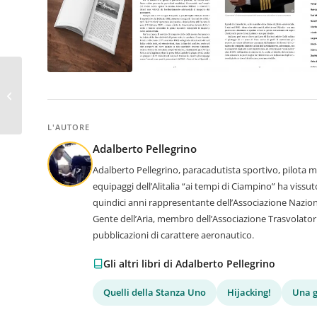
Arianna Zeta – The
Angels of Assassination
L'AUTORE
Adalberto Pellegrino
Adalberto Pellegrino, paracadutista sportivo, pilota mil
equipaggi dell’Alitalia “ai tempi di Ciampino” ha viss
quindici anni rappresentante dell’Associazione Nazion
Gente dell’Aria, membro dell’Associazione Trasvolatori 
pubblicazioni di carattere aeronautico.
Gli altri libri di Adalberto Pellegrino
Quelli della Stanza Uno
Hijacking!
Una g