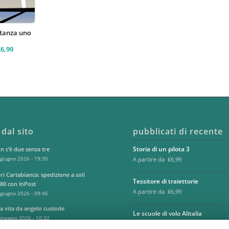
stanza uno
€
6,99
 dal sito
pubblicati di recente
Storia di un pilota 3
n c’è due senza tre
giugno 2026 - 19:35
A partire da
€
6,99
ri Cartabianca: spedizione a soli
Tessitore di traiettorie
,80 con InPost
A partire da
€
6,99
giugno 2026 - 09:45
a vita da angelo custode
Le scuole di volo Alitalia
maggio 2026 - 10:32
A partire da
€
9,99