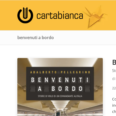
benvenuti a bordo
St
d
22
Co
in
ch