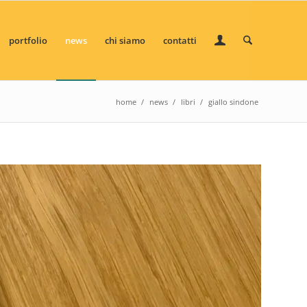
portfolio
news
chi siamo
contatti
home
/
news
/
libri
/
giallo sindone