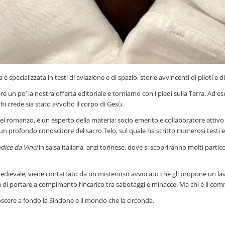
a è specializzata in testi di aviazione e di spazio, storie avvincenti di piloti e d
are un po’ la nostra offerta editoriale e torniamo con i piedi sulla Terra. Ad
i crede sia stato avvolto il corpo di Gesù.
 del romanzo, è un esperto della materia: socio emerito e collaboratore attivo 
n profondo conoscitore del sacro Telo, sul quale ha scritto numerosi testi e ar
dice da Vinci
in salsa italiana, anzi torinese, dove si scopriranno molti particol
e medievale, viene contattato da un misterioso avvocato che gli propone un la
à di portare a compimento l’incarico tra sabotaggi e minacce. Ma chi è il com
ere a fondo la Sindone e il mondo che la circonda.