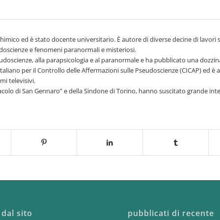
himico ed è stato docente universitario. È autore di diverse decine di lavori sc
doscienze e fenomeni paranormali e misteriosi.
eudoscienze, alla parapsicologia e al paranormale e ha pubblicato una dozzina 
taliano per il Controllo delle Affermazioni sulle Pseudoscienze (CICAP) ed è a
i televisivi.
iracolo di San Gennaro” e della Sindone di Torino, hanno suscitato grande int
 dal sito
pubblicati di recente