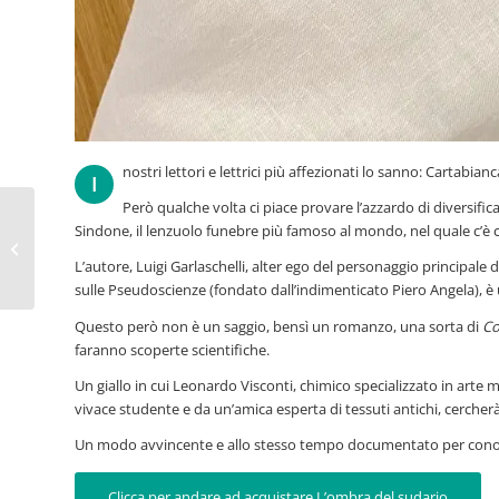
nostri lettori e lettrici più affezionati lo sanno: Cartabianc
I
Però qualche volta ci piace provare l’azzardo di diversific
Sindone, il lenzuolo funebre più famoso al mondo, nel quale c’è ch
Houston, abbiamo un
problema
L’autore, Luigi Garlaschelli, alter ego del personaggio principale
sulle Pseudoscienze (fondato dall’indimenticato Piero Angela), è u
Questo però non è un saggio, bensì un romanzo, una sorta di
Co
faranno scoperte scientifiche.
Un giallo in cui Leonardo Visconti, chimico specializzato in art
vivace studente e da un’amica esperta di tessuti antichi, cercher
Un modo avvincente e allo stesso tempo documentato per conosc
Clicca per andare ad acquistare L’ombra del sudario