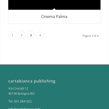
Cinema Palma
1
2
3
4
Pagina 3 di 4
cartabianca publishing
Via Crociali 12
40138 Bologna BO
Tel. 051 2841322
info@cartabianca.com