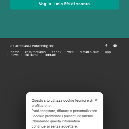
Voglio il mio 5% di sconto
© Cartabianca Publishing snc
home
cosa facciamo
ebook
web
filmati a 360°
app
news
chi siamo
contatti
✕
Questo sito utilizza cookie tecnici e di
profilazione.
Puoi accettare, rifiutare o personalizzare
i cookie premendo i pulsanti desiderati.
Chiudendo questa informativa
continuerai senza accettare.