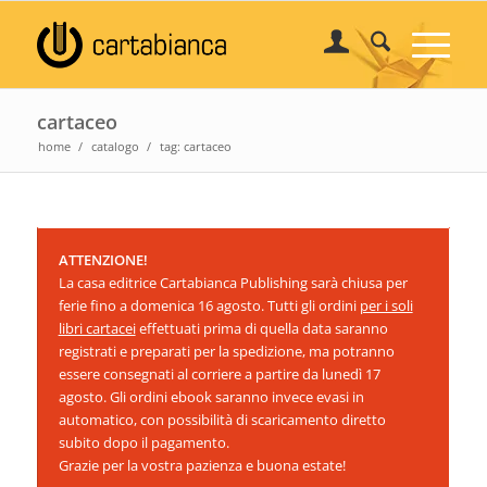
cartaceo
home
/
catalogo
/
tag: cartaceo
ATTENZIONE!
La casa editrice Cartabianca Publishing sarà chiusa per
ferie fino a domenica 16 agosto. Tutti gli ordini
per i soli
libri cartacei
effettuati prima di quella data saranno
registrati e preparati per la spedizione, ma potranno
essere consegnati al corriere a partire da lunedì 17
agosto. Gli ordini ebook saranno invece evasi in
automatico, con possibilità di scaricamento diretto
subito dopo il pagamento.
Grazie per la vostra pazienza e buona estate!