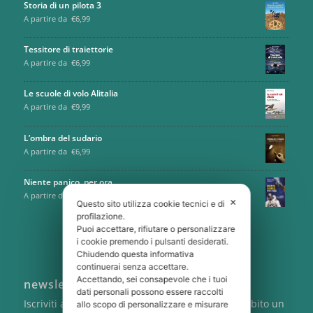
Storia di un pilota 3
A partire da
€
6,99
Tessitore di traiettorie
A partire da
€
6,99
Le scuole di volo Alitalia
A partire da
€
9,99
L’ombra del sudario
A partire da
€
6,99
Niente panico, per ora
A partire da
€
9,99
✕
Questo sito utilizza cookie tecnici e di
profilazione.
Puoi accettare, rifiutare o personalizzare
i cookie premendo i pulsanti desiderati.
Chiudendo questa informativa
continuerai senza accettare.
Accettando, sei consapevole che i tuoi
newsletter
dati personali possono essere raccolti
Iscriviti alla newsletter di Cartabianca e ricevi subito un
allo scopo di personalizzare e misurare