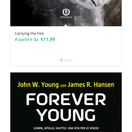
Carrying the Fire
A partire da
€
11,99
Scegli