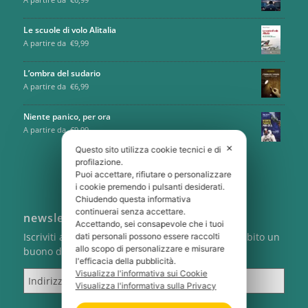
Le scuole di volo Alitalia
A partire da
€
9,99
L’ombra del sudario
A partire da
€
6,99
Niente panico, per ora
A partire da
€
9,99
✕
Questo sito utilizza cookie tecnici e di
profilazione.
Puoi accettare, rifiutare o personalizzare
i cookie premendo i pulsanti desiderati.
Chiudendo questa informativa
continuerai senza accettare.
newsletter
Accettando, sei consapevole che i tuoi
Iscriviti alla newsletter di Cartabianca e ricevi subito un
dati personali possono essere raccolti
allo scopo di personalizzare e misurare
buono del 5% sul tuo primo ordine
l'efficacia della pubblicità.
Indirizzo email
Visualizza l'informativa sui Cookie
Visualizza l'informativa sulla Privacy